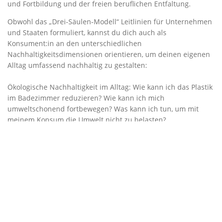
und Fortbildung und der freien beruflichen Entfaltung.
Obwohl das „Drei-Säulen-Modell“ Leitlinien für Unternehmen
und Staaten formuliert, kannst du dich auch als
Konsument:in an den unterschiedlichen
Nachhaltigkeitsdimensionen orientieren, um deinen eigenen
Alltag umfassend nachhaltig zu gestalten:
Ökologische Nachhaltigkeit im Alltag: Wie kann ich das Plastik
im Badezimmer reduzieren? Wie kann ich mich
umweltschonend fortbewegen? Was kann ich tun, um mit
meinem Konsum die Umwelt nicht zu belasten?
Ökonomische Nachhaltigkeit im Alltag: Wie hält meine
Kleidung länger, damit ich sie nicht so schnell entsorgen
muss? Wie kann ich meine Lebensmittel haltbar machen? Wie
lege ich mein Geld nachhaltig an?
Soziale Nachhaltigkeit im Alltag: Wie kaufe ich fair ein? Wie
kann ich meine Ressourcen nutzen, um etwas Gutes für die
Umwelt und meine Mitmenschen zu tun?
In diesem Artikel findest du eine Übersicht mit wirkungsvollen
Tipps, um im Alltag nachhaltig zu leben, nach folgenden